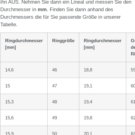
ihn AUS. Nehmen Sie dann ein Lineal und messen Sie den
Durchmesser in
mm
. Finden Sie dann anhand des
Durchmessers die für Sie passende Größe in unserer
Tabelle.
Ringdurchmesser
Ringgröße
Ringdurchmesser
G
[mm]
[mm]
d
R
14,6
46
18,8
5
15
47
19,1
6
15,3
48
19,4
6
15,6
49
19,8
6
15,9
50
20,1
6