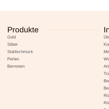
Produkte
I
Gold
Üb
Silber
Ko
Stahlschmuck
Me
Perlen
Wi
Bernstein
Ar
Tr
Be
Be
Rü
Rü