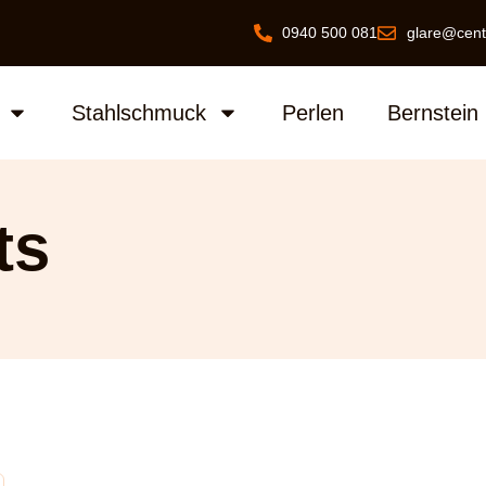
0940 500 081
glare@cent
Stahlschmuck
Perlen
Bernstein
ts