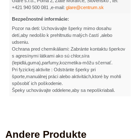
Glare s.r.o., Poľná 2, Zlaté Moravce, Slovensko , tel:
+421 940 500 081 ,e-mail:
glare@centrum.sk
Bezpečnostné informácie:
Pozor na deti: Uchovávajte šperky mimo dosahu
detí,aby nedošlo k prehltnutiu malých častí ,alebo
udseniu.
Ochrana pred chemikáliami: Zabránte kontaktu šperkov
s agresínymi látkami ako sú chlor,síra
(lepidlá,guma),parfumy,kozmetika-môžu sčernať.
Pri fyzickej aktivite : Odstránte šperky pri
športe,manuálnej práci alebo aktivitách,ktoré by mohli
spôsobiť ich poškodenie.
Špeky uchovávajte oddelene,aby sa nepoškriabali.
Andere Produkte