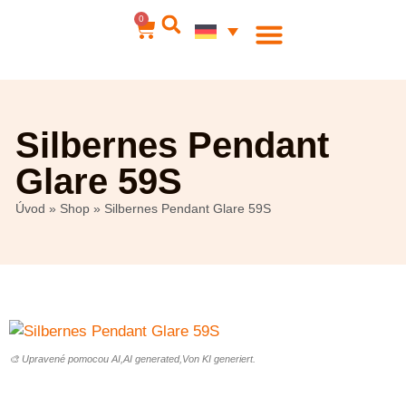
0
Silbernes Pendant
Glare 59S
Úvod
»
Shop
»
Silbernes Pendant Glare 59S
🎨 Upravené pomocou AI,AI generated,Von KI generiert.