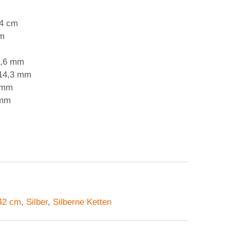
44 cm
mm
5,6 mm
 14,3 mm
 mm
 mm
 42 cm
,
Silber
,
Silberne Ketten