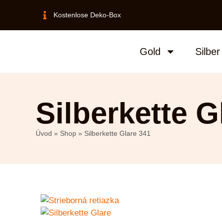
Kostenlose Deko-Box
Gold
Silber
Silberkette G
Úvod
»
Shop
»
Silberkette Glare 341