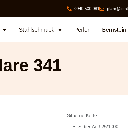
0940 500 081
glare@cent
Stahlschmuck
Perlen
Bernstein
lare 341
Silberne Kette
Silber Ag 925/1000