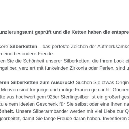
zierungsamt geprüft und die Ketten haben die entspr
sere
Silberketten
– das perfekte Zeichen der Aufmerksamkei
m eine besondere Freude.
n Sie die Schönheit unserer Silberketten, die Ihrem Look ein
gsilber, verziert mit funkelnden Zirkonia oder Perlen, sind
seren Silberketten zum Ausdruck!
Suchen Sie etwas Origine
otiven sind für junge und mutige Frauen gemacht. Gönnen S
e aus hochwertigem 925er Sterlingsilber ist ein großartiges
zu einem idealen Geschenk für Sie selbst oder eine Ihnen 
önheit.
Unsere Silberarmbänder werden mit viel Liebe zur Q
usgearbeitet, damit Sie lange Freude daran haben. Investieren