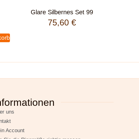
Glare Silbernes Set 99
75,60
€
korb
nformationen
er uns
ntakt
in Account