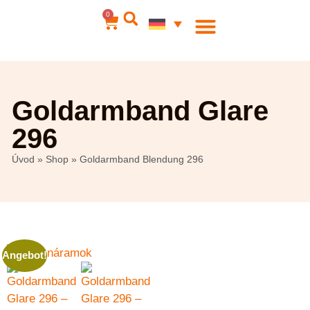
0
Goldarmband Glare
296
Úvod
»
Shop
»
Goldarmband Blendung 296
Angebot!