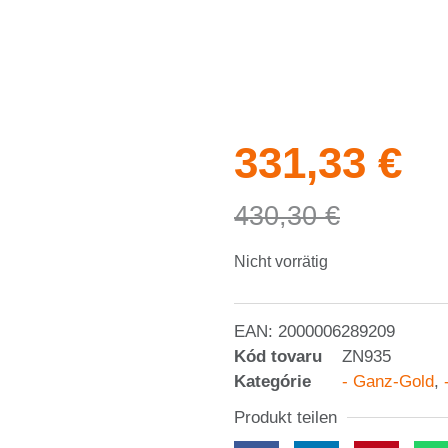
331,33
€
430,30
€
Nicht vorrätig
EAN:
2000006289209
Kód tovaru
ZN935
Kategórie
- Ganz-Gold
,
Produkt teilen