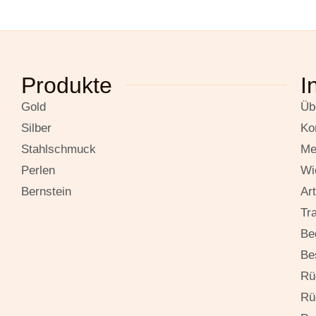
Produkte
I
Gold
Üb
Silber
Ko
Stahlschmuck
Me
Perlen
Wi
Bernstein
Ar
Tr
Be
Be
Rü
Rü