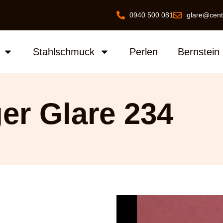
0940 500 081
glare@cent
Stahlschmuck
Perlen
Bernstein
er Glare 234