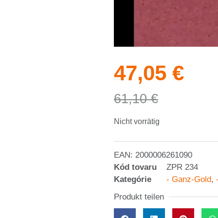
47,05
€
61,10
€
Nicht vorrätig
EAN:
2000006261090
Kód tovaru
ZPR 234
Kategórie
- Ganz-Gold
,
Produkt teilen