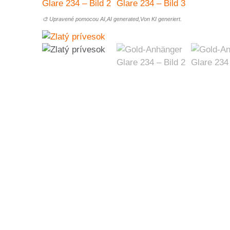
🎨 Upravené pomocou AI,AI generated,Von KI generiert.